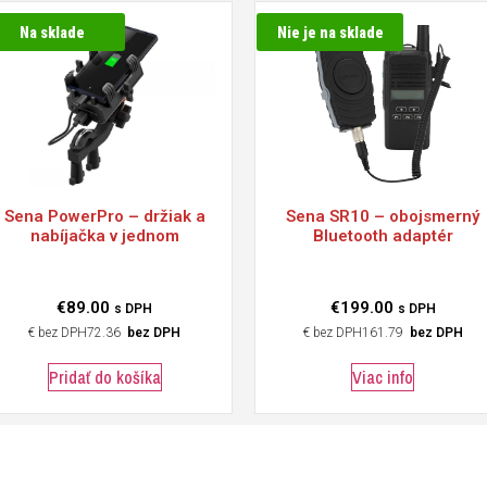
Na sklade
Nie je na sklade
Sena
PowerPro – držiak a
Sena
SR10 – obojsmerný
nabíjačka v jednom
Bluetooth adaptér
€
89.00
€
199.00
s DPH
s DPH
€
72.36
bez DPH
€
161.79
bez DPH
Pridať do košíka
Viac info