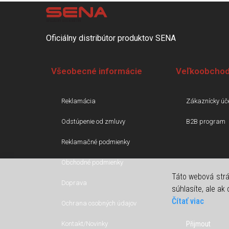
Oficiálny distribútor produktov SENA
Všeobecné informácie
Veľkoobchod
Reklamácia
Zákaznícky úč
Odstúpenie od zmluvy
B2B program
Reklamačné podmienky
Obchodné podmienky
Táto webová strá
Doprava
súhlasíte, ale ak
Čítať viac
Ochrana osobných údajov
Přijmout
Kontakt/Novinky