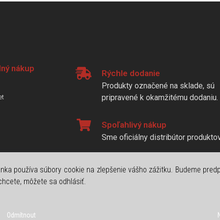
ný nákup
Rýchle dodanie
Produkty označené na sklade, sú
pripravené k okamžitému dodaniu.
et
Spoľahlivý nákup
Sme oficiálny distribútor produkt
nka používa súbory cookie na zlepšenie vášho zážitku. Budeme predp
 chcete, môžete sa odhlásiť.
Odmítnout