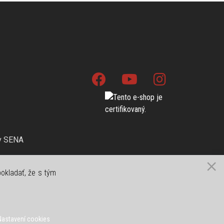
ov SENA
okladať, že s tým
Nastavení cookies