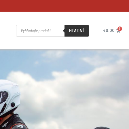
HĽADAŤ
€
0.00