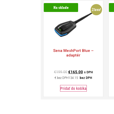
Na sklade
Zľava!
Sena
MeshPort Blue –
adaptér
€
165.00
€
199.00
s DPH
€
134.15
bez DPH
Pridať do košíka