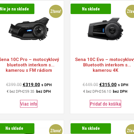
Nie je na sklade
Na sklade
Zľava!
Zľa
Sena
10C Pro – motocyklový
Sena
10C Evo – motocyklov
bluetooth interkom s
Bluetooth interkom s
kamerou s FM rádiom
kamerou 4K
€
319.00
€
315.00
€
399.00
€
449.00
s DPH
s DPH
€
259.35
bez DPH
€
256.10
bez DPH
Viac info
Pridať do košíka
Na sklade
Na sklade
Zľava!
Zľa