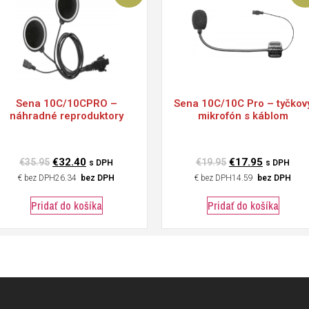
Sena
10C/10CPRO –
Sena
10C/10C Pro – tyčkov
náhradné reproduktory
mikrofón s káblom
€
32.40
€
17.95
€
35.95
€
19.95
s DPH
s DPH
€
26.34
bez DPH
€
14.59
bez DPH
Pridať do košíka
Pridať do košíka