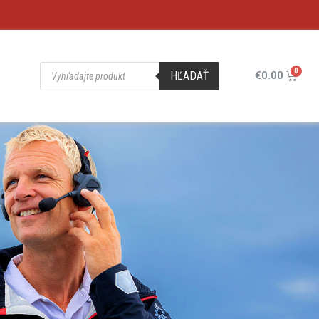
HĽADAŤ
€
0.00