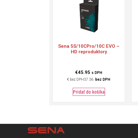
Sena
5S/10CPro/10C EVO –
HD reproduktory
€
45.95
s DPH
€
37.36
bez DPH
Pridať do košíka