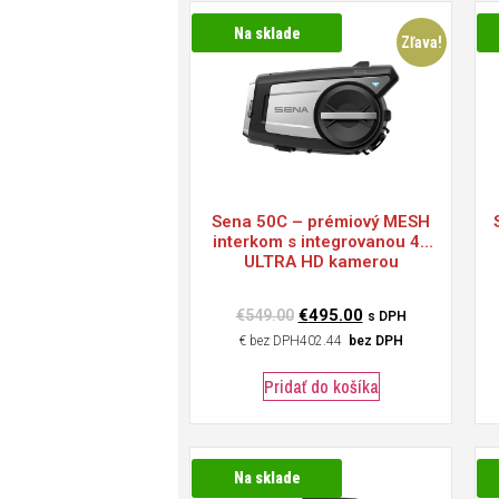
Na sklade
Zľava!
Sena
50C – prémiový MESH
interkom s integrovanou 4K
ULTRA HD kamerou
€
495.00
€
549.00
s DPH
€
402.44
bez DPH
Pridať do košíka
Na sklade