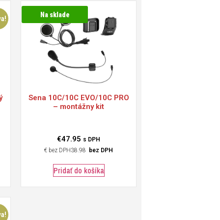
Na sklade
va!
ý
Sena
10C/10C EVO/10C PRO
– montážny kit
€
47.95
s DPH
€
38.98
bez DPH
Pridať do košíka
va!