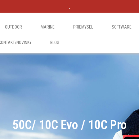
„
OUTDOOR
MARINE
PRIEMYSEL
SOFTWARE
KONTAKT/NOVINKY
BLOG
50C/ 10C Evo / 10C Pro