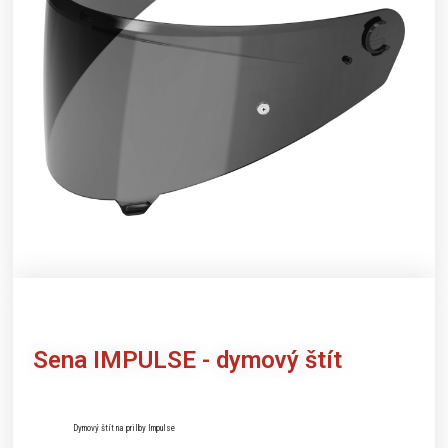
Sena
IMPULSE - dymový štít
Dymový štít na prilby Impulse