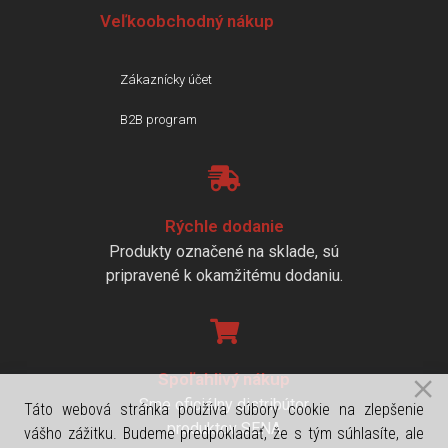
Veľkoobchodný nákup
Zákaznícky účet
B2B program
Rýchle dodanie
Produkty označené na sklade, sú
pripravené k okamžitému dodaniu.
Spoľahlivý nákup
Sme oficiálny distribútor
Táto webová stránka používa súbory cookie na zlepšenie
produktov SENA
vášho zážitku. Budeme predpokladať, že s tým súhlasíte, ale