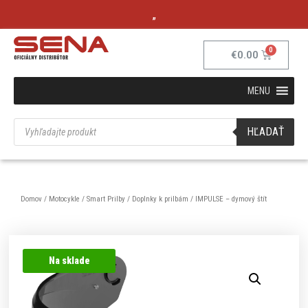
„
€
0.00
MENU
HĽADAŤ
Domov
/
Motocykle
/
Smart Prilby
/
Doplnky k prilbám
/ IMPULSE – dymový štít
Na sklade