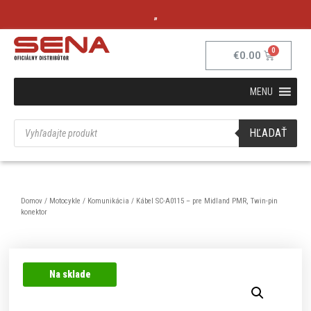
„
€
0.00
MENU
HĽADAŤ
Domov
/
Motocykle
/
Komunikácia
/ Kábel SC-A0115 – pre Midland PMR, Twin-pin
konektor
Na sklade