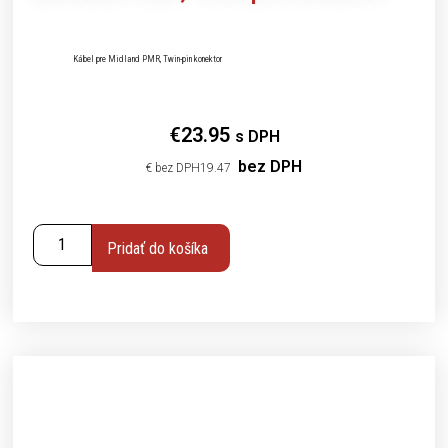
Kábel pre Midland PMR, Twin-pin konektor
€
23.95
s DPH
bez DPH
€
19.47
Pridať do košíka