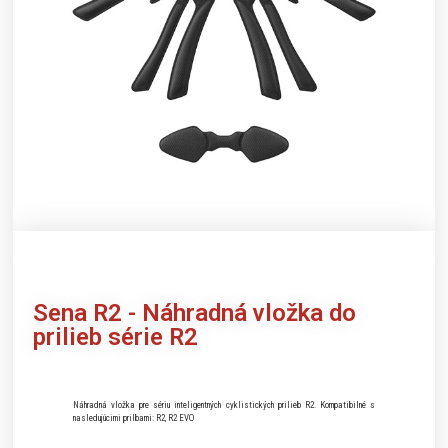
Sena
R2 - Náhradná vložka do
prilieb série R2
Náhradná vložka pre sériu inteligentných cyklistických prilieb R2. Kompatibilné s
nasledujúcimi prilbami: R2, R2 EVO