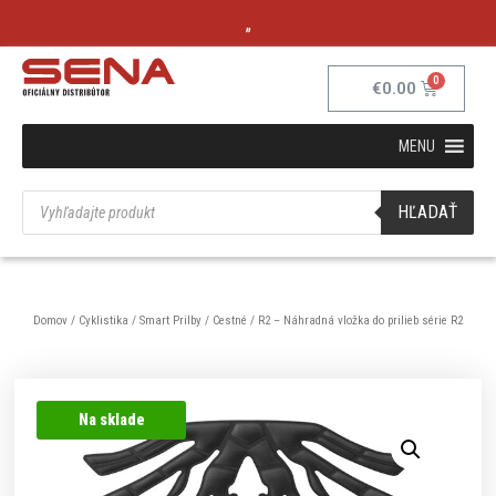
„
€
0.00
MENU
HĽADAŤ
Domov
/
Cyklistika
/
Smart Prilby
/
Cestné
/ R2 – Náhradná vložka do prilieb série R2
Na sklade