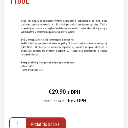
1100L
Sena
SC-A0332
je originálny výmenný akumulátor s kapacitou
1100 mAh
, ktorý
poskytuje spoľahlivú energiu a dlhú výdrž pre vaše komunikačné systémy. Vďaka
kompaktným rozmerom a nízkej hmotnosti ho môžete nosiť so sebou ako záložný zdroj a
vybitú batériu v interkome kedykoľvek okamžite vymeniť.
100% kompatibilita s interkomami Schuberth
Keďže interkomy pre prémiové nemecké prilby Schuberth vyvíja priamo technologický
líder Sena, táto batéria je rozmerovo, napäťovo aj výkonnostne úplne identická s
originálnou batériou pre systémy Schuberth SC1. Slúži ako plnohodnotná a cenovo
dostupná náhrada.
Kompatibilné priemyselné súpravy a headsety
• Sena CAST
• Sena Nautitalk N2R
€
29.90
s DPH
bez DPH
€
24.31
Pridať do košíka