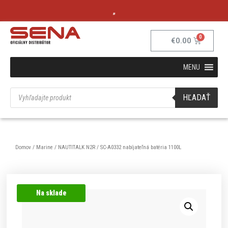
„
€
0.00
MENU
HĽADAŤ
Domov
/
Marine
/
NAUTITALK N2R
/ SC-A0332 nabíjateľná batéria 1100L
Na sklade