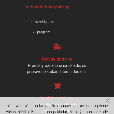
Veľkoobchodný nákup
Zákaznícky účet
B2B program
Rýchle dodanie
Produkty označené na sklade, sú
pripravené k okamžitému dodaniu.
Spoľahlivý nákup
Sme oficiálny distribútor
Táto webová stránka používa súbory cookie na zlepšenie
produktov SENA
vášho zážitku. Budeme predpokladať, že s tým súhlasíte, ale