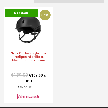
Na sklade
Zľava!
Sena
Rumba – Hybridná
inteligentná prilba s
Bluetooth interkomom
€
139.00
€
109.00
s
DPH
€
88.62
bez DPH
Výber možností