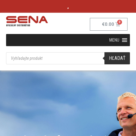
„
€
0.00
MENU
HĽADAŤ