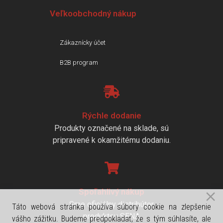
Veľkoobchodný nákup
Zákaznícky účet
B2B program
Rýchle dodanie
Produkty označené na sklade, sú
pripravené k okamžitému dodaniu.
Spoľahlivý nákup
Sme oficiálny distribútor
Táto webová stránka používa súbory cookie na zlepšenie
produktov SENA
vášho zážitku. Budeme predpokladať, že s tým súhlasíte, ale