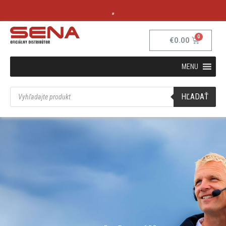
„
€
0.00
MENU
HĽADAŤ