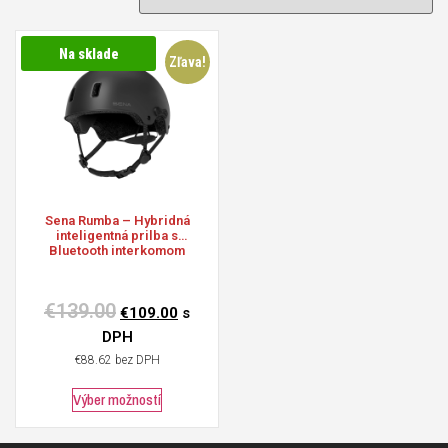
Na sklade
Zľava!
Sena
Rumba – Hybridná
inteligentná prilba s
Bluetooth interkomom
€
139.00
€
109.00
s
DPH
€
88.62
bez DPH
Výber možností