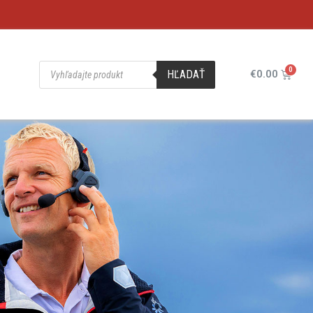
HĽADAŤ
€
0.00