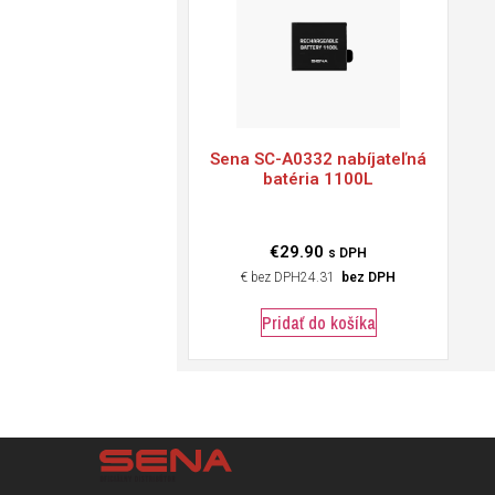
Sena
SC-A0332 nabíjateľná
batéria 1100L
€
29.90
s DPH
€
24.31
bez DPH
Pridať do košíka