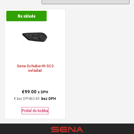
Na sklade
Sena
Schuberth SC2
ovládač
€
99.00
s DPH
€
80.49
bez DPH
Pridať do košíka