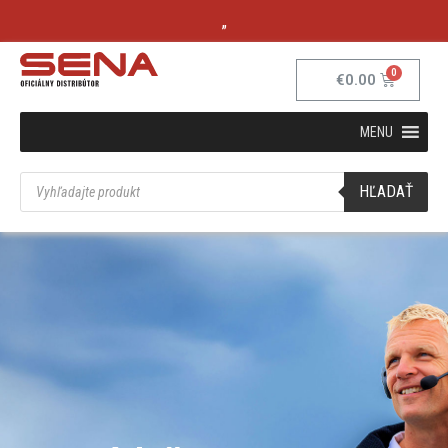
„
€
0.00
MENU
HĽADAŤ