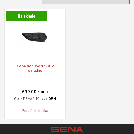
Na sklade
Sena
Schuberth SC2
ovládač
€
99.00
s DPH
€
80.49
bez DPH
Pridať do košíka