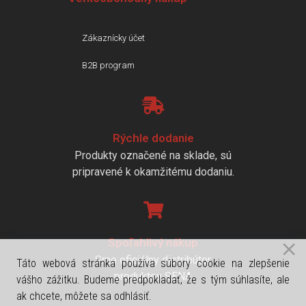
Zákaznícky účet
B2B program
Rýchle dodanie
Produkty označené na sklade, sú
pripravené k okamžitému dodaniu.
Spoľahlivý nákup
Sme oficiálny distribútor
Táto webová stránka používa súbory cookie na zlepšenie
produktov SENA
vášho zážitku. Budeme predpokladať, že s tým súhlasíte, ale
ak chcete, môžete sa odhlásiť.