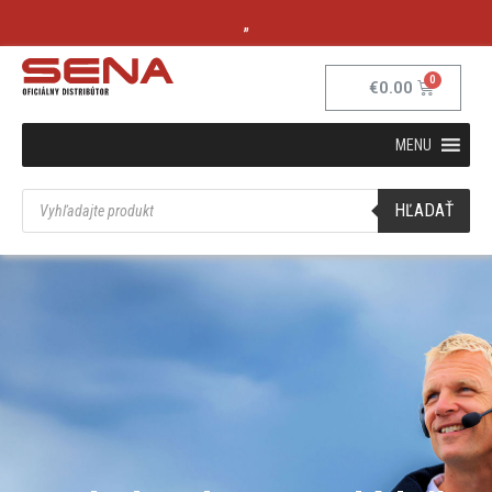
„
€
0.00
MENU
HĽADAŤ