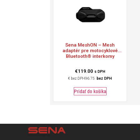
Sena
MeshON – Mesh
adaptér pre motocyklové
Bluetooth® interkomy
€
119.00
s DPH
€
96.75
bez DPH
Pridať do košíka