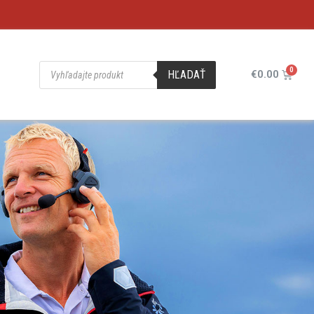
HĽADAŤ
€
0.00