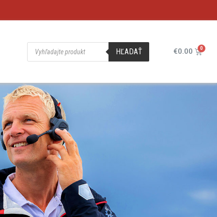
HĽADAŤ
€
0.00