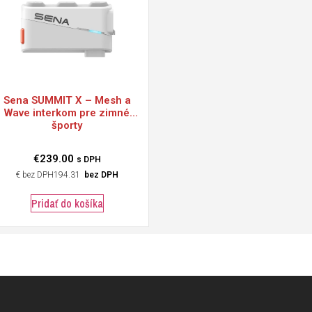
Sena
SUMMIT X – Mesh a
Wave interkom pre zimné
športy
€
239.00
s DPH
€
194.31
bez DPH
Pridať do košíka