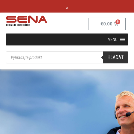
„
€
0.00
MENU
HĽADAŤ