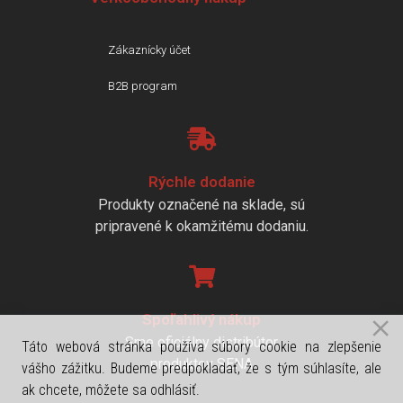
Zákaznícky účet
B2B program
Rýchle dodanie
Produkty označené na sklade, sú
pripravené k okamžitému dodaniu.
Spoľahlivý nákup
Sme oficiálny distribútor
Táto webová stránka používa súbory cookie na zlepšenie
produktov SENA
vášho zážitku. Budeme predpokladať, že s tým súhlasíte, ale
ak chcete, môžete sa odhlásiť.