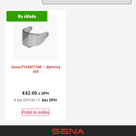
Na sklade
Sena
PHANTOM – dymový
štít
€
42.00
s DPH
€
34.15
bez DPH
Pridať do košíka