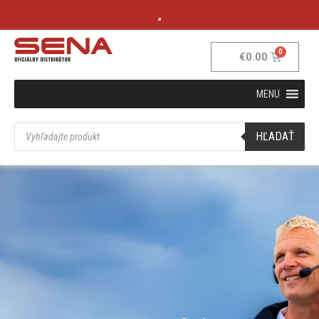
„
€
0.00
MENU
HĽADAŤ