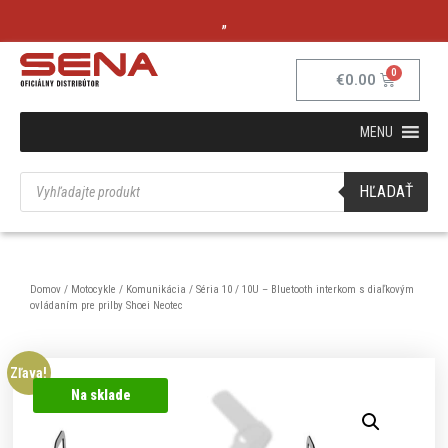
„
€
0.00
MENU
HĽADAŤ
Domov
/
Motocykle
/
Komunikácia
/
Séria 10
/ 10U – Bluetooth interkom s diaľkovým
ovládaním pre prilby Shoei Neotec
Zľava!
Na sklade