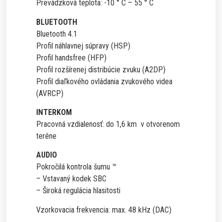
Prevádzková teplota: -10 ° C – 55 ° C
BLUETOOTH
Bluetooth 4.1
Profil náhlavnej súpravy (HSP)
Profil handsfree (HFP)
Profil rozšírenej distribúcie zvuku (A2DP)
Profil diaľkového ovládania zvukového videa
(AVRCP)
INTERKOM
Pracovná vzdialenosť: do 1,6 km v otvorenom
teréne
AUDIO
Pokročilá kontrola šumu ™
– Vstavaný kodek SBC
– Široká regulácia hlasitosti
Vzorkovacia frekvencia: max. 48 kHz (DAC)