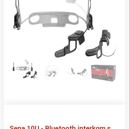
Sena
10U - Bluetooth interkom s