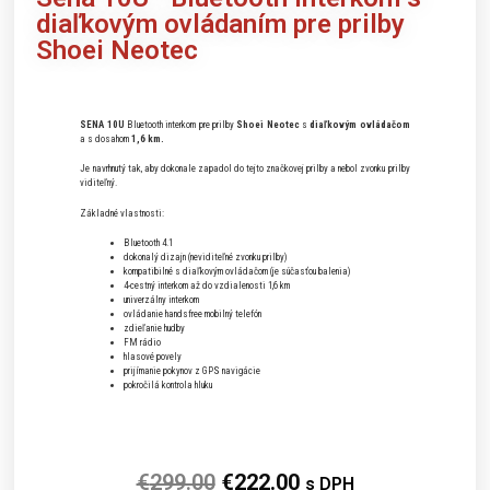
diaľkovým ovládaním pre prilby
Shoei Neotec
SENA 10U
Bluetooth interkom pre prilby
Shoei Neotec
s
diaľkovým ovládačom
a s dosahom
1,6 km.
Je navrhnutý tak, aby dokonale zapadol do tejto značkovej prilby a nebol zvonku prilby
viditeľný.
Základné vlastnosti:
Bluetooth 4.1
dokonalý dizajn (neviditeľné zvonku prilby)
kompatibilné s diaľkovým ovládačom (je súčasťou balenia)
4-cestný interkom až do vzdialenosti 1,6 km
univerzálny interkom
ovládanie handsfree mobilný telefón
zdieľanie hudby
FM rádio
hlasové povely
prijímanie pokynov z GPS navigácie
pokročilá kontrola hluku
€
299.00
€
222.00
s DPH