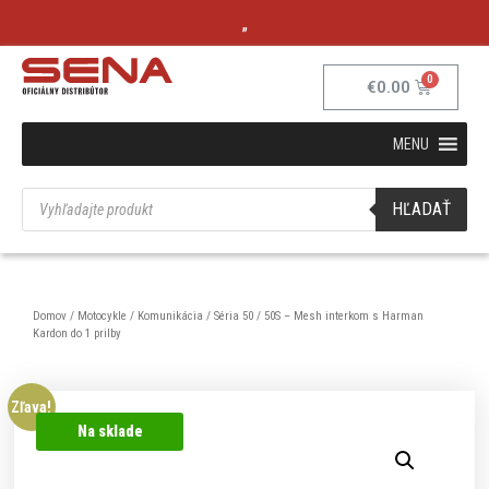
„
€
0.00
MENU
HĽADAŤ
Domov
/
Motocykle
/
Komunikácia
/
Séria 50
/ 50S – Mesh interkom s Harman
Kardon do 1 prilby
Zľava!
Na sklade