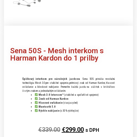
Sena
50S - Mesh interkom s
Harman Kardon do 1 prilby
Špičkový interkom pre náročných jazdcov.
Sena 50S prináša revolučnú
technológiu Mesh 3.0 pre stabilné spojenie, prémiový zvuk od Harman Kardon, hlasové
ovládanie a bleskové nabíjanie. Premeňte každú jazdu na zážitok s krištáľovo
čistým zvukom a jednoduchým ovládaním.
Mesh 3.0 Intercom™
(stabilné a spoľahlivé spojenie)
Zvuk od Harman Kardon
Hlasové ovládanie
(viacjazyčné)
Bluetooth 5.0
Rýchle nabíjanie
(o 30 % rýchlejšie)
€
339.00
€
299.00
s DPH