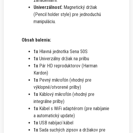
zariadeniami.
Univerzálnosť:
Magnetický držiak
(Pencil holder style) pre jednoduchú
manipuláciu.
Obsah balenia:
1x
Hlavná jednotka Sena 50S
1x
Univerzálny držiak na prilbu
1x
Pár HD reproduktorov (Harman
Kardon)
1x
Pevný mikrofón (vhodný pre
výklopné/otvorené prilby)
1x
Káblový mikrofón (vhodný pre
integrálne prilby)
1x
Kábel s WiFi adaptérom (pre nabíjanie
a automatický update)
1x
USB nabíjací kábel
1x
Sada suchých zipsov a držiakov pre