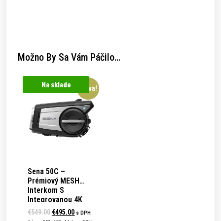
Možno By Sa Vám Páčilo…
Na sklade
Zľava!
Sena
50C –
Prémiový MESH
Interkom S
Integrovanou 4K
ULTRA HD Kamerou
€
549.00
€
495.00
s DPH