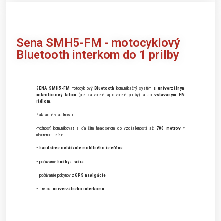
Sena
SMH5-FM - motocyklový
Bluetooth interkom do 1 prilby
SENA SMH5-FM
motocyklový
Bluetooth
komunikačný systém
s univerzálnym
mikrofónový kitom
(pre zatvorené aj otvorené prilby) a so
vstavaným FM
rádiom
.
Základné vlastnosti:
-možnosť komunikovať s ďalším headsetom do vzdialenosti až
700 metrov
v
otvorenom teréne
–
handsfree ovládanie mobilného telefónu
– počúvanie
hudby
a
rádia
– počúvanie pokynov z
GPS navigácie
– funkcia
univerzálneho interkomu