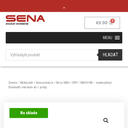
„
€
0.00
MENU
HĽADAŤ
Domov
/
Motocykle
/
Komunikácia
/
Séria SMH / SPH
/ SMH5-FM – motocyklový
Bluetooth interkom do 1 prilby
Na sklade