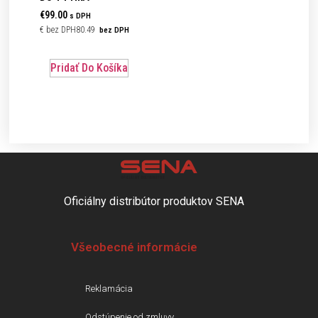
€
99.00
s DPH
€
80.49
bez DPH
Pridať Do Košíka
Oficiálny distribútor produktov SENA
Všeobecné informácie
Reklamácia
Odstúpenie od zmluvy