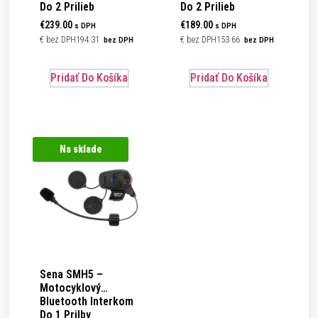
Do 2 Prilieb
Do 2 Prilieb
€
239.00
€
189.00
s DPH
s DPH
€
194.31
€
153.66
bez DPH
bez DPH
Pridať Do Košíka
Pridať Do Košíka
Na sklade
Sena
SMH5 –
Motocyklový
Bluetooth Interkom
Do 1 Prilby