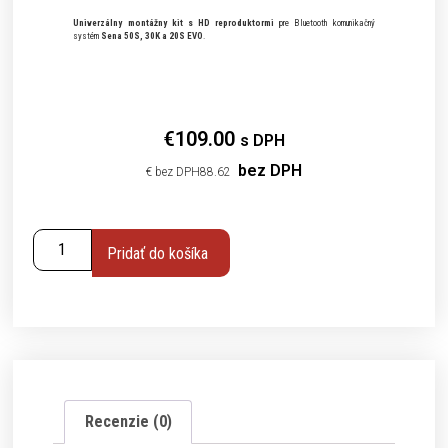
Univerzálny montážny kit
s HD reproduktormi
pre Bluetooth komunikačný
systém
Sena 50S, 30K a 20S EVO
.
€
109.00
s DPH
bez DPH
€
88.62
Pridať do košíka
Recenzie (0)