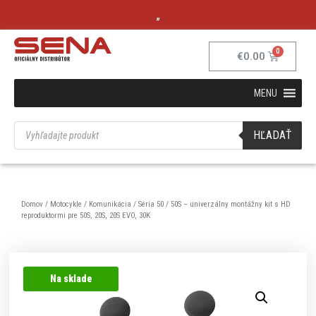
„
€
0.00
MENU
HĽADAŤ
Domov
/
Motocykle
/
Komunikácia
/
Séria 50
/ 50S – univerzálny montážny kit s HD
reproduktormi pre 50S, 20S, 20S EVO, 30K
Na sklade