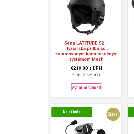
Sena
LATITUDE S2 –
lyžiarska prilba so
zabudovaným komunikačným
systémom Mesh
€
219.00
s DPH
€
178.05
bez DPH
Výber možností
Na sklade
Zľava!