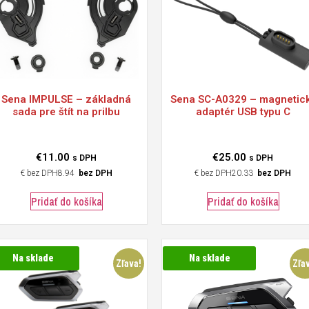
Sena
IMPULSE – základná
Sena
SC-A0329 – magnetic
sada pre štít na prilbu
adaptér USB typu C
€
11.00
€
25.00
s DPH
s DPH
€
8.94
bez DPH
€
20.33
bez DPH
Pridať do košíka
Pridať do košíka
Na sklade
Na sklade
Zľava!
Zľa