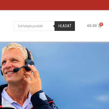
HĽADAŤ
€
0.00