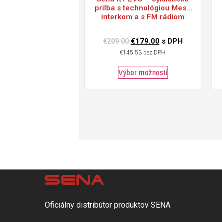
prilba s technológiou Mesh
interkom a s FM rádiom
€
179.00
s DPH
€
209.00
€
145.53
bez DPH
Výber možností
Oficiálny distribútor produktov SENA