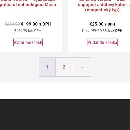
prilba s technológiou Mesh
napájací a dátový kábel
(magnetický typ)
€
199.00
s DPH
€
25.00
€
219.00
s DPH
€
161.79
bez DPH
€
20.33
bez DPH
Výber možností
Pridať do košíka
1
2
→