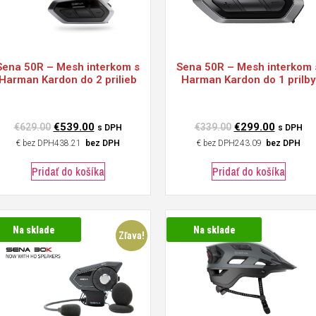
Sena
50R – Mesh interkom s
Sena
50R – Mesh interkom 
Harman Kardon do 2 prilieb
Harman Kardon do 1 prilby
€
539.00
€
299.00
€
629.00
€
339.00
s DPH
s DPH
€
438.21
bez DPH
€
243.09
bez DPH
Pridať do košíka
Pridať do košíka
Na sklade
Na sklade
Zľava!