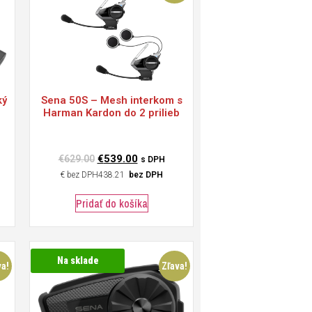
ký
Sena
50S – Mesh interkom s
Harman Kardon do 2 prilieb
€
539.00
€
629.00
s DPH
€
438.21
bez DPH
Pridať do košíka
Na sklade
va!
Zľava!