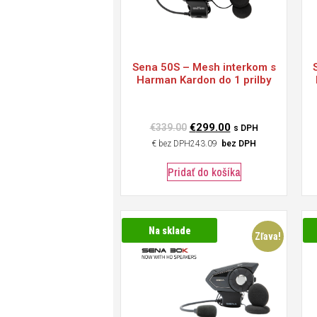
Sena
50S – Mesh interkom s
Harman Kardon do 1 prilby
€
299.00
€
339.00
s DPH
€
243.09
bez DPH
Pridať do košíka
Na sklade
Zľava!