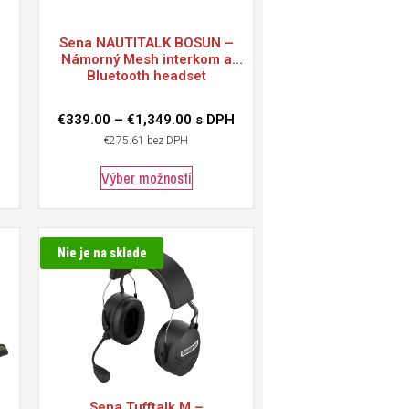
Sena
NAUTITALK BOSUN –
u
Námorný Mesh interkom a
Bluetooth headset
€
339.00
–
€
1,349.00
s DPH
€
275.61
bez DPH
Výber možností
Nie je na sklade
Sena
Tufftalk M –