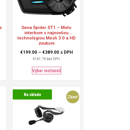
s
Sena
Spider ST1 – Moto
interkom s najnovšou
technológiou Mesh 3.0 a HD
zvukom
€
199.00
–
€
389.00
s DPH
€
161.79
bez DPH
Výber možností
Na sklade
Zľava!