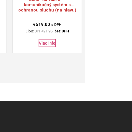
komunikačný systém s
ochranou sluchu (na hlavu)
€
519.00
s DPH
€
421.95
bez DPH
Viac info