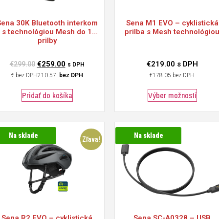
Sena
30K Bluetooth interkom
Sena
M1 EVO – cyklistická
s technológiou Mesh do 1
prilba s Mesh technológio
prilby
€
259.00
€
219.00
s DPH
€
299.00
s DPH
€
210.57
bez DPH
€
178.05
bez DPH
Pridať do košíka
Výber možností
Na sklade
Na sklade
Zľava!
Sena
R2 EVO – cyklistická
Sena
SC-A0328 – USB