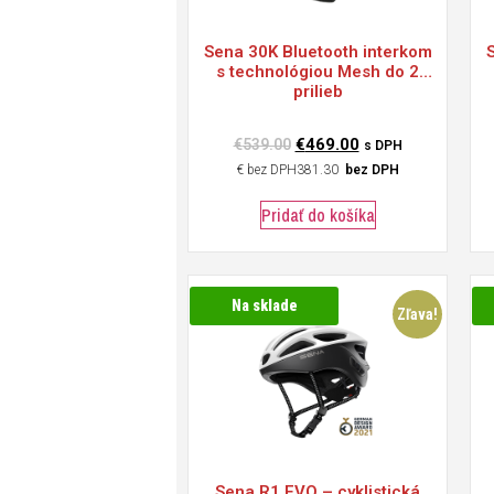
Sena
30K Bluetooth interkom
s technológiou Mesh do 2
prilieb
€
469.00
€
539.00
s DPH
€
381.30
bez DPH
Pridať do košíka
Na sklade
Zľava!
Sena
R1 EVO – cyklistická